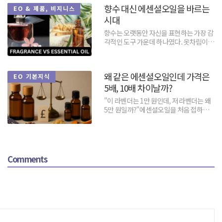
향수 대신 에센셜오일을 바르는
EO & 제품, 비지니스
시대
향수는 오랫동안 자신을 표현하는 가장 감
각적인 도구 가운데 하나였다. 옷차림이나
말투보다 먼저 상대방에게 도달하고, 한
사람이 자리를 떠난...
왜 같은 에센셜오일인데 가격은
EO 기본지식
5배, 10배 차이날까?
"이 라벤더는 1만 원인데, 저 라벤더는 왜
5만 원일까?"에센셜오일을 처음 접하는
사람이라면 한 번쯤 품게 되는 의문이다.
같은 식물에서...
Comments