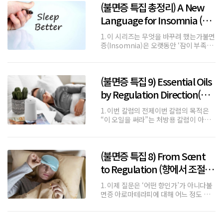
(불면증 특집 총정리) A New
향기를 넘어 치유의 도구로 사용되었다.
이러한 전통은 오늘날 '아로마테라
Language for Insomnia (불
면증을 다루는 새로운 언어)
1. 이 시리즈는 무엇을 바꾸려 했는가불면
증(Insomnia)은 오랫동안 ‘잠이 부족한
상태’로 설명되어 왔다. 그 결과, 해결책
역시 수면 시간, 수면 습관, 수면 환경에
집중되었다.그러나 에센셜타임즈는 이 접
(불면증 특집 9) Essential Oils
근이 반복적으로 실패해 왔다는 점에서
출발했다.이 시리즈가
by Regulation Direction(조
절 방향 별 불면증 에센셜오일
1. 이번 칼럼의 전제이번 칼럼의 목적은
가이드라인)
“이 오일을 써라”는 처방용 칼럼이 아니
다.아로마테라피스트가 불면증 앞에서 선
택의 기준을 잃지 않도록 돕는 가드라인
이다.불면증은 Insomnia(불면)라기보
(불면증 특집 8) From Scent
다 ‘Autonomic Nervous System
Dysregulatio
to Regulation (향에서 조절
로)
1. 이제 질문은 ‘어떤 향인가’가 아니다불
면증 아로마테라피에 대해 어느 정도 경
험이 쌓이면 사람들은 다시 질문을 바꾼
다.• 이 향이 맞는 것 같은데, 왜 며칠 지나
면 효과가 줄어드는가• 처음엔 좋았는데,