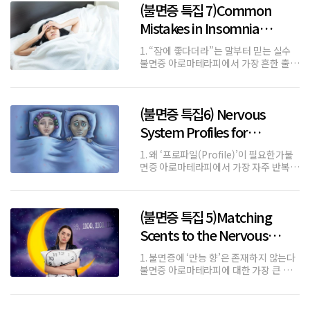
(불면증 특집 7)Common
어느 순간부터는 반응이 없다• 오히려 예
민해지는 느낌이 드는 이
Mistakes in Insomnia
Aromatherapy (불면증 아로
1. “잠에 좋다더라”는 말부터 믿는 실수
마테라피의 흔한 실수들)
불면증 아로마테라피에서 가장 흔한 출발
점은 누군가의 경험담이나 짧은 추천 문
장이다.“이 향이 잠에 좋대.”그러나 불면
증은 Sleep problem(수면 문제)이 아니
(불면증 특집6) Nervous
라 Nervous system problem(신경계
문제)다.개
System Profiles for
Insomnia (불면증을 위한 신경
1. 왜 ‘프로파일(Profile)’이 필요한가불
계 프로파일)
면증 아로마테라피에서 가장 자주 반복되
는 실패는 같은 기준으로 다른 신경계를
해석하려는 시도다.불면은 하나의 증상처
럼 보이지만, 신경계 내부에서는 '서로 다
(불면증 특집 5)Matching
른 상태(state)'가 작동한다.따라서 필요
한 것은 ‘좋은 향
Scents to the Nervous
System (신경계에 맞는 향의
1. 불면증에 ‘만능 향’은 존재하지 않는다
선택)
불면증 아로마테라피에 대한 가장 큰 오
해는 이것이다.“잠에 좋은 향이 따로 있
다.”그러나 앞선 칼럼에서 확인했듯, 불
면증은 Insomnia(불면)라는 단일 문제