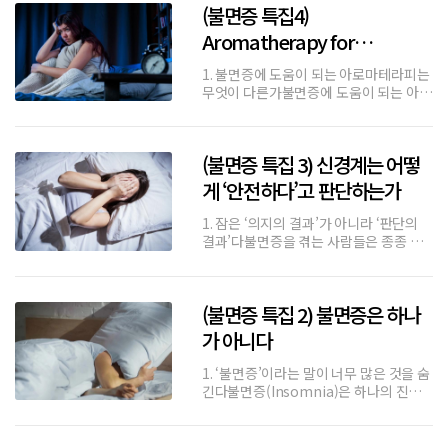
(불면증 특집4)
가 아니라 ‘Autonomic nervous
system state
Aromatherapy for
Insomnia (불면증을 위한 아로
1. 불면증에 도움이 되는 아로마테라피는
마테라피)
무엇이 다른가불면증에 도움이 되는 아로
마테라피라고 하면 대부분은 이렇게 질문
한다.• 어떤 향이 잠에 좋은가• 어떤 오일
을 쓰면 바로 잠이 오는가그러나 이 질문
(불면증 특집 3) 신경계는 어떻
은 여전히 불면증을 ‘잠의 문제’로 바라보
는 관점에 머물러 있다.앞선
게 ‘안전하다’고 판단하는가
1. 잠은 ‘의지의 결과’가 아니라 ‘판단의
결과’다불면증을 겪는 사람들은 종종 이
렇게 말한다.“몸은 피곤한데, 잠이 안 온
다.”이 말 속에는 중요한 단서가 숨어 있
다.잠이 오지 않는 이유는 피로가 부족해
(불면증 특집 2) 불면증은 하나
서가 아니라,신경계가 아직 휴식을 허락
하지 않았기 때문이다.수면은
가 아니다
1. ‘불면증’이라는 말이 너무 많은 것을 숨
긴다불면증(Insomnia)은 하나의 진단
명이다.그러나 이 단어는 실제로 사람들
이 겪는 밤의 풍경을 거의 설명하지 못한
다.• 어떤 사람은 잠자리에 누우면 생각이