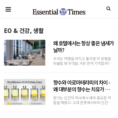
EO & 건강, 생활
왜 호텔에서는 항상 좋은 냄새가
날까?
우리는 여행을 마치고 돌아온 뒤 호텔을
떠올릴 때 무엇을 가장 먼저 기억할까?웅
장한 로비일 수도 있고, 친절했던 직원일
수도 있다. 그러나 많은 사람들은 의외로
"그 호텔만의 향기"를 먼저 떠올린다."로
향수와 아로마테라피의 차이 -
비에 들어서는 순간 느껴졌던 은은한
향.""객실 문을 열었을 때 퍼
왜 대부분의 향수는 치유가 되지
않는가
향기는 인간의 역사에서 매우 중요한 역
할을 해왔다. 고대 문명에서부터 인간은
향기를 통해 신에게 제사를 드리고, 몸을
정화하며, 건강을 보호하고자 했다. 특히
식물에서 추출된 방향성 물질은 단순한