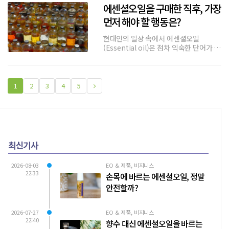
에센셜오일을 구매한 직후, 가장
기 위한 수행 체계를 의미한다.또한 요가
(Yog
먼저 해야 할 행동은?
현대인의 일상 속에서 에센셜오일
(Essential oil)은 점차 익숙한 단어가 되
어가고 있다. 향기로운 공간을 만들기 위
한 방향 목적이든, 통증이나 감정의 완화
를 위한 치유 목적으로든 에센셜오일을
구매하는 경험은 더 이상 이색적인 일이
1
2
3
4
5
아니다.그러나 막상 에센셜오일을
최신기사
2026-08-03
EO & 제품, 비지니스
22:33
손목에 바르는 에센셜오일, 정말
안전할까?
2026-07-27
EO & 제품, 비지니스
22:40
향수 대신 에센셜오일을 바르는