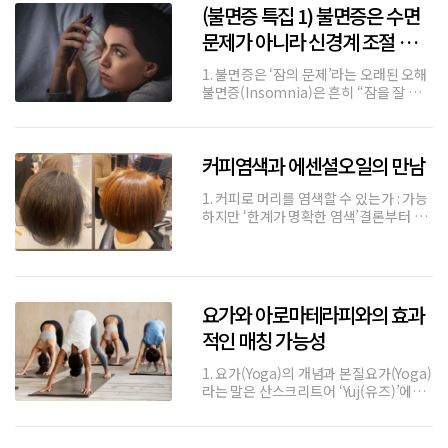
(불면증 특집 1) 불면증은 수면
폭주한다• 어떤 사람은 자주 깨고, 얕게
잔다• 어떤 사람은 새
문제가 아니라 신경계 조절 실패
다
1. 불면증은 ‘잠의 문제’라는 오래된 오해
불면증(Insomnia)은 흔히 “잠을 잘 자
지 못하는 상태”로 설명된다.그래서 대부
분의 접근은 자연스럽게 수면 시간, 수면
환경, 수면 습관으로 향한다.그러나 이 설
커피염색과 에센셜오일의 만남
명은 중요한 사실 하나를 놓치고 있다.많
은 불면증 환자들은
1. 커피로 머리를 염색할 수 있는가 : 가능
하지만 ‘한계가 명확한 염색’결론부터 말
하면 커피로 모발의 색을 변화시키는 것
은 가능하다. 그러나 이 변화는 일반적인
화학 염모제에서 기대하는 영구적•선명
한 염색과는 본질적으로 다르다.커피에는
탄닌(Tannin),
요가와 아로마테라피와의 효과
적인 매칭 가능성
1. 요가(Yoga)의 개념과 본질요가(Yoga)
라는 말은 산스크리트어 ‘Yuj(유즈)’에서
유래하였으며, 이는 ‘결합하다’, ‘통합하
다’라는 뜻을 지닌다. 본래는 인간의 육체
와 마음, 영혼(Spirit)을 하나로 조화시키