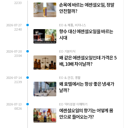
22:33
손목에 바르는 에센셜오일, 정말
안전할까?
2026-07-27
EO & 제품, 비지니스
22:40
향수 대신 에센셜오일을 바르는
시대
2026-07-20
EO 기본지식
23:04
왜 같은 에센셜오일인데 가격은 5
배, 10배 차이날까?
2026-07-14
EO & 건강, 생활
21:39
왜 호텔에서는 항상 좋은 냄새가
날까?
2026-07-13
EO 약리성분 이해하기
00:26
에센셜오일의 향기는 어떻게 몸
안으로 들어오는가?