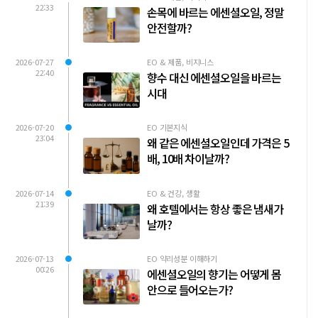
22:33
손목에 바르는 에센셜오일, 정말
안전할까?
2026-07-27
EO & 제품, 비지니스
22:40
향수 대신 에센셜오일을 바르는
시대
2026-07-20
EO 기본지식
23:04
왜 같은 에센셜오일인데 가격은 5
배, 10배 차이날까?
2026-07-14
EO & 건강, 생활
21:39
왜 호텔에서는 항상 좋은 냄새가
날까?
2026-07-13
EO 약리성분 이해하기
00:26
에센셜오일의 향기는 어떻게 몸
안으로 들어오는가?