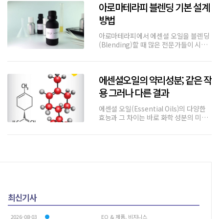
아로마테라피 블렌딩 기본 설계
이해는 향후 아로마테라피의 의료 통합을
위한 중요한 전제 조건이라고 볼 수
방법
아로마테라피에서 에센셜 오일을 블렌딩
(Blending)할 때 많은 전문가들이 시행
하는 방식은 먼저 '에센셜 오일의 작용’ 또
는 '에센셜 오일을 통한 감정상태’를 기반
으로 블렌딩을 한다고 한다. 그러나 무엇
에센셜오일의 약리성분; 같은 작
보다 중요한 것은 에센셜 오일의 “약리학
적 성분(Pharmacol
용 그러나 다른 결과
에센셜 오일(Essential Oils)의 다양한
효능과 그 차이는 바로 화학 성분의 미세
한 구조적 차이와 조합, 그리고 함유된 비
율과 상호작용에서 기인한다.대표적인 화
학 성분들인 α-피넨(alpha-pinene), 리
모넨(limonene), 리날릴 아세테이트
(lina
최신기사
2026-08-03
EO & 제품, 비지니스