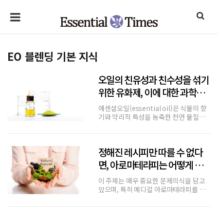
EO 블렌딩 기본 지식
오일의 친유성과 친수성을 섞기
위한 유화제, 이에 대한 과학과
논쟁
에센셜오일(essential oil)은 식물의 향
기와 약리적 특성을 농축한 천연 물질로,
아로마테라피(aromatherapy)에서 가
장 핵심적인 역할을 한다. 이 에센셜오일
은 화학적으로는 대부분 지용성, 즉 ‘친유
정해진 레시피만 따를 수 없다
성(lipophilic)’ 성질을 가지며, 물에는
잘 섞
면, 아로마테라피는 어떻게 조절
해야 하는가?
이 주제는 매우 중요한 문제의식을 담고
있으며, 특히 메디컬 아로마테라피를 신
뢰기반으로 정착시키려는 노력에 있어 핵
심적인 논점이다.레시피에 대한 맹목적
수용이 아닌, 조절 가능성과 근거 기반의