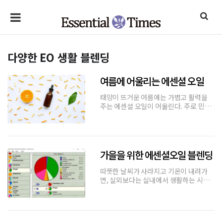
다양한 EO 생활 블렌딩
여름에 어울리는 에센셜 오일
태양이 뜨거운 여름에는 가볍고 활력을
주는 에센셜 오일이 어울린다. 주로 민트
와 시트러스 계열의 감귤류의 오일이 더
운 여름을 상큼하게 만든다.태양이 작열
하는 여름은 몸에 무엇인가를 바르거나
뿌리는 것이 귀찮을 정도로 덥다. 특히 코
로나가 물러가고 야외로 나가고 싶은 지
가을을 위한 에센셜오일 블렌딩
따뜻한 날씨가 사라지고 기온이 내려가
면, 실외보다는 실내에서 생활하는 시간
이 늘어나게 된다. 이 경우, 최근 유행처럼
번지고 있는 디퓨져로서 ‘좋은 냄새’를 풍
기고자 하지만, 단순히 향이나 냄새만을
원하는 것이 아니라 무언가 건강에 이로