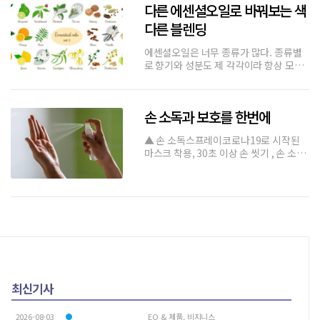
운 향을 찾게 된다. 이럴 때,
다른 에센셜오일로 바꿔보는 색
다른 블렌딩
에센셜오일은 너무 종류가 많다. 종류별
로 향기와 성분도 제 각각이라 항상 모든
에센셜오일을 구비해서 블렌딩을 하거나
레시피를 만들기가 쉽지 않다. ‘Loving
Essential Oil’의 Lane 공인 아로마테라
손 소독과 보호를 한번에
피스트가 제시하는 대체할 수 있는 오일
을 알아보자.만들어
▲ 손 소독스프레이코로나19로 시작된
마스크 착용, 30초 이상 손 씻기 , 손 소독
제 사용은 우리 생활 깊숙히 자리잡았다.
특히 대중교통을 이용하거나 손을 씻기
어려운 경우 손 소독제를 휴대해 사용하
는 사람들이 늘고 있다. 판매되는 손 소독
제의 대표 성분은 아이소프로
최신기사
2026-08-03
EO & 제품, 비지니스