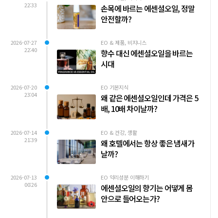
22:33
손목에 바르는 에센셜오일, 정말
안전할까?
2026-07-27
EO & 제품, 비지니스
22:40
향수 대신 에센셜오일을 바르는
시대
2026-07-20
EO 기본지식
23:04
왜 같은 에센셜오일인데 가격은 5
배, 10배 차이날까?
2026-07-14
EO & 건강, 생활
21:39
왜 호텔에서는 항상 좋은 냄새가
날까?
2026-07-13
EO 약리성분 이해하기
00:26
에센셜오일의 향기는 어떻게 몸
안으로 들어오는가?